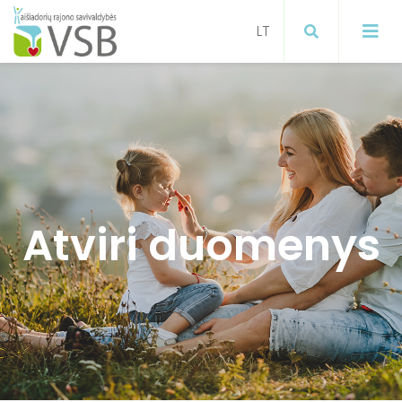
Mokymai
Projektai
Visuomenės sveikatos stiprinimas
Atviri duomenys
ugdymo įstaigose
Paslaugos gyventojams
Visuomenės sveikatos stiprinimas
Informacija gyventojams apie
koronavirusą
Visuomenės sveikatos stiprinimas
Širvintų raj. savivaldybėje
Informacija apie gyventojų
sergamumą gripu, ŪVKTI ir COVID-19