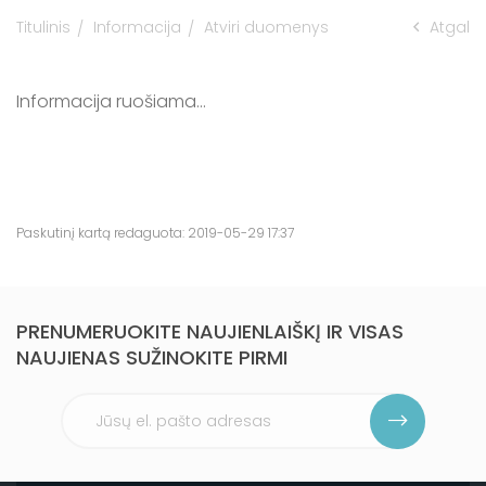
Titulinis
Informacija
Atviri duomenys
Atgal
Informacija apie maudyklų vandens
kokybę Kaišiadorių rajone
Informacija ruošiama...
Paskutinį kartą redaguota: 2019-05-29 17:37
PRENUMERUOKITE NAUJIENLAIŠKĮ IR VISAS
NAUJIENAS SUŽINOKITE PIRMI