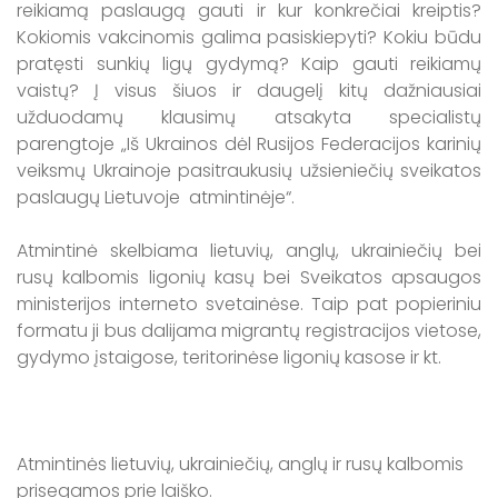
reikiamą paslaugą gauti ir kur konkrečiai kreiptis?
Kokiomis vakcinomis galima pasiskiepyti? Kokiu būdu
pratęsti sunkių ligų gydymą? Kaip gauti reikiamų
vaistų? Į visus šiuos ir daugelį kitų dažniausiai
užduodamų klausimų atsakyta specialistų
parengtoje „Iš Ukrainos dėl Rusijos Federacijos karinių
veiksmų Ukrainoje pasitraukusių užsieniečių sveikatos
paslaugų Lietuvoje atmintinėje“.
Atmintinė skelbiama lietuvių, anglų, ukrainiečių bei
rusų kalbomis ligonių kasų bei Sveikatos apsaugos
ministerijos interneto svetainėse. Taip pat popieriniu
formatu ji bus dalijama migrantų registracijos vietose,
gydymo įstaigose, teritorinėse ligonių kasose ir kt.
Atmintinės lietuvių, ukrainiečių, anglų ir rusų kalbomis
prisegamos prie laiško.