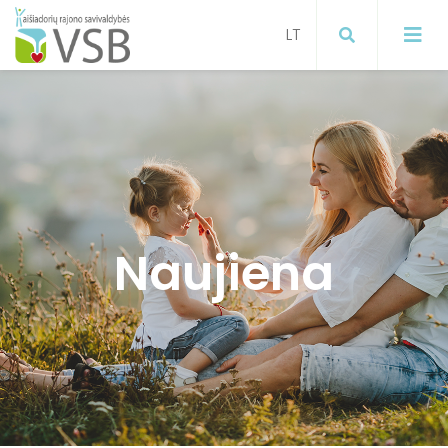
Mokymai
Projektai
Visuomenės sveikatos stiprinimas
Naujiena
ugdymo įstaigose
Paslaugos gyventojams
Visuomenės sveikatos stiprinimas
Informacija gyventojams apie
koronavirusą
Visuomenės sveikatos stiprinimas
Širvintų raj. savivaldybėje
Informacija apie gyventojų
sergamumą gripu, ŪVKTI ir COVID-19