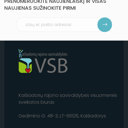
PRENUMERUOKITE NAUJIENLAIŠKĮ IR VISAS
NAUJIENAS SUŽINOKITE PIRMI
Kaišiadorių rajono savivaldybės visuomenės
sveikatos biuras
Gedimino G. 48-3, LT-56126, Kaišiadorys