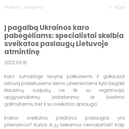
Titulinis
Naujiena
Atgal
Informacija apie maudyklų vandens
kokybę Kaišiadorių rajone
Į pagalbą Ukrainos karo
pabėgėliams: specialistai skelbia
sveikatos paslaugų Lietuvoje
atmintinę
2022 03 16
Karo sumaištyje tėvynę palikusiems ir galiausiai
Lietuvą pasiekusiems šiems užsieniečiams kyla begalė
klausimų, susijusių ne tik su registracija,
apgyvendinimu, įsidarbinimo ar švietimo
galimybėmis, bet ir su sveikatos apsauga.
Kokios sveikatos priežiūros paslaugos yra
prieinamos? Kurios iš jų teikiamos nemokamai? Kaip