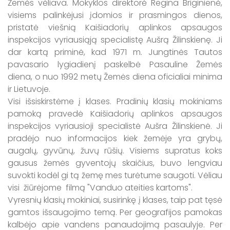
Žemės vėliava. Mokyklos direktorė Regina Briginienė,
visiems palinkėjusi įdomios ir prasmingos dienos,
pristatė viešnią Kaišiadorių aplinkos apsaugos
inspekcijos vyriausiąją specialistę Aušrą Žilinskienę. Ji
dar kartą priminė, kad 1971 m. Jungtinės Tautos
pavasario lygiadienį paskelbė Pasauline Žemės
diena, o nuo 1992 metų Žemės diena oficialiai minima
ir Lietuvoje.
Visi išsiskirstėme į klases. Pradinių klasių mokiniams
pamoką pravedė Kaišiadorių aplinkos apsaugos
inspekcijos vyriausioji specialistė Aušra Žilinskienė. Ji
pradėjo nuo informacijos kiek žemėje yra grybų,
augalų, gyvūnų, žuvų rūšių. Visiems supratus koks
gausus žemės gyventojų skaičius, buvo lengviau
suvokti kodėl gi tą žemę mes turėtume saugoti. Vėliau
visi žiūrėjome filmą "Vanduo ateities kartoms".
Vyresnių klasių mokiniai, susirinkę į klases, taip pat tęsė
gamtos išsaugojimo temą. Per geografijos pamokas
kalbėjo apie vandens panaudojimą pasaulyje. Per