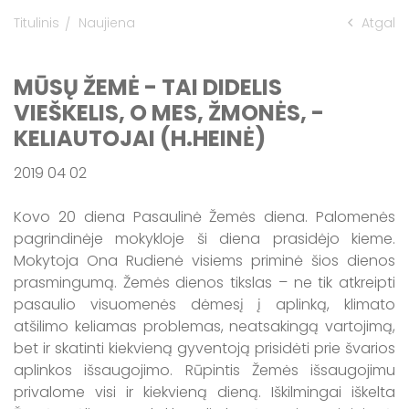
Titulinis
Naujiena
Atgal
Informacija apie maudyklų vandens
kokybę Kaišiadorių rajone
MŪSŲ ŽEMĖ - TAI DIDELIS
VIEŠKELIS, O MES, ŽMONĖS, -
KELIAUTOJAI (H.HEINĖ)
2019 04 02
Kovo 20 diena Pasaulinė Žemės diena. Palomenės
pagrindinėje mokykloje ši diena prasidėjo kieme.
Mokytoja Ona Rudienė visiems priminė šios dienos
prasmingumą. Žemės dienos tikslas – ne tik atkreipti
pasaulio visuomenės dėmesį į aplinką, klimato
atšilimo keliamas problemas, neatsakingą vartojimą,
bet ir skatinti kiekvieną gyventoją prisidėti prie švarios
aplinkos išsaugojimo. Rūpintis Žemės išsaugojimu
privalome visi ir kiekvieną dieną. Iškilmingai iškelta