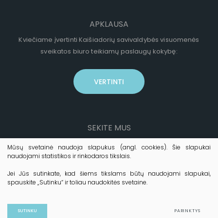
APKLAUSA
Kviečiame įvertinti Kaišiadorių savivaldybės visuomenės
sveikatos biuro teikiamų paslaugų kokybę:
VERTINTI
SEKITE MUS
Mūsų svetainė naudoja slapukus (angl. cookies). Šie slapukai
naudojami statistikos ir rinkodaros tikslais.
Jei Jūs sutinkate, kad šiems tikslams būtų naudojami slapukai,
spauskite „Sutinku“ ir toliau naudokitės svetaine.
© 2026 Kaišiadorių VSB. Visos teisės saugomos.
Duomenų apsauga
SUTINKU
PARINKTYS