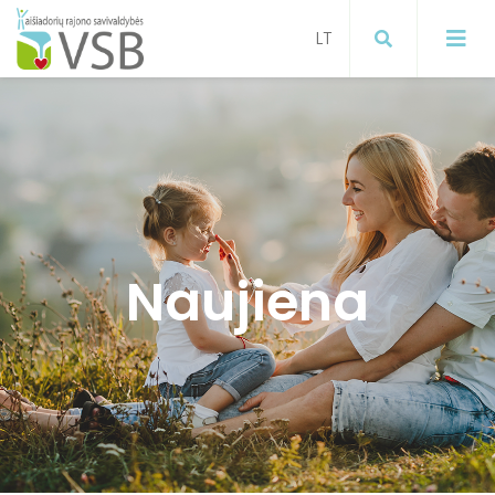
Mokymai
Projektai
Visuomenės sveikatos stiprinimas
Naujiena
ugdymo įstaigose
Paslaugos gyventojams
Visuomenės sveikatos stiprinimas
Informacija gyventojams apie
koronavirusą
Visuomenės sveikatos stiprinimas
Širvintų raj. savivaldybėje
Informacija apie gyventojų
sergamumą gripu, ŪVKTI ir COVID-19