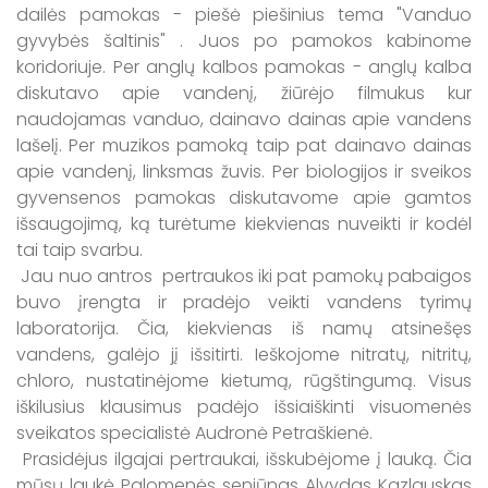
dailės pamokas - piešė piešinius tema "Vanduo
gyvybės šaltinis" . Juos po pamokos kabinome
koridoriuje. Per anglų kalbos pamokas - anglų kalba
diskutavo apie vandenį, žiūrėjo filmukus kur
naudojamas vanduo, dainavo dainas apie vandens
lašelį. Per muzikos pamoką taip pat dainavo dainas
apie vandenį, linksmas žuvis. Per biologijos ir sveikos
gyvensenos pamokas diskutavome apie gamtos
išsaugojimą, ką turėtume kiekvienas nuveikti ir kodėl
tai taip svarbu.
Jau nuo antros pertraukos iki pat pamokų pabaigos
buvo įrengta ir pradėjo veikti vandens tyrimų
laboratorija. Čia, kiekvienas iš namų atsinešęs
vandens, galėjo jį išsitirti. Ieškojome nitratų, nitritų,
chloro, nustatinėjome kietumą, rūgštingumą. Visus
iškilusius klausimus padėjo išsiaiškinti visuomenės
sveikatos specialistė Audronė Petraškienė.
Prasidėjus ilgajai pertraukai, išskubėjome į lauką. Čia
mūsų laukė Palomenės seniūnas Alvydas Kazlauskas