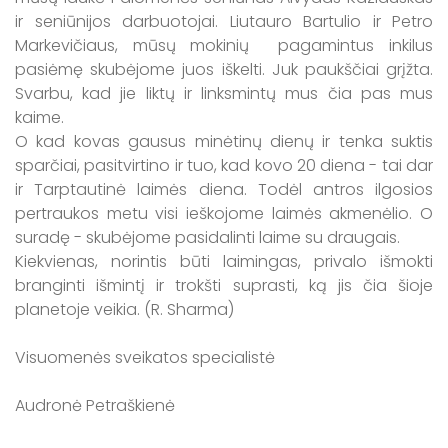
ir seniūnijos darbuotojai. Liutauro Bartulio ir Petro
Markevičiaus, mūsų mokinių pagamintus inkilus
pasiėmę skubėjome juos iškelti. Juk paukščiai grįžta.
Svarbu, kad jie liktų ir linksmintų mus čia pas mus
kaime.
O kad kovas gausus minėtinų dienų ir tenka suktis
sparčiai, pasitvirtino ir tuo, kad kovo 20 diena - tai dar
ir Tarptautinė laimės diena. Todėl antros ilgosios
pertraukos metu visi ieškojome laimės akmenėlio. O
suradę - skubėjome pasidalinti laime su draugais.
Kiekvienas, norintis būti laimingas, privalo išmokti
branginti išmintį ir trokšti suprasti, ką jis čia šioje
planetoje veikia. (R. Sharma)
Visuomenės sveikatos specialistė
Audronė Petraškienė