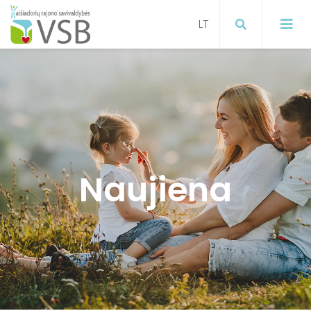
Mokymai
Projektai
Visuomenės sveikatos stiprinimas
Naujiena
ugdymo įstaigose
Paslaugos gyventojams
Visuomenės sveikatos stiprinimas
Informacija gyventojams apie
koronavirusą
Visuomenės sveikatos stiprinimas
Širvintų raj. savivaldybėje
Informacija apie gyventojų
sergamumą gripu, ŪVKTI ir COVID-19