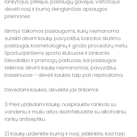
lankytojus, pirkėjus, paslaugų gavėjus, vartotojus
dėvėti nosį ir burną dengiančias apsaugos
priemones
Išimtys taikomos paslaugoms, kurių neįmanoma
suteikti dėvint kaukę, pavyzdžiui, barzdos skutimo
paslaugai, kosmetologinių ir grožio procedūrų metu.
Sportuojantiems sporto klubuose ir lankantis
laisvalaikio ir pramogų parkuose, kai paslaugos
teikimas dėvint kaukę neįmanomas, pavyzdžiui,
baseinuose – dėvėti kaukės taip pat neprivaloma.
Dėvėdami kaukes, dėvėkite jas tinkamai:
1) Prieš uždėdami kaukę, nusiplaukite ranksas su
vandeniu ir muilu arba dezinfekuokite su alkoholiniu
rankų antiseptiku.
2) Kaukę uždenkite burną ir nosį. Įsitikinkite, kad tarp