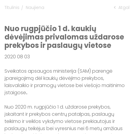
Titulinis
Naujiena
Atgal
Informacija apie maudyklų vandens
kokybę Kaišiadorių rajone
Nuo rugpjūčio 1 d. kaukių
dėvėjimas privalomas uždarose
prekybos ir paslaugų vietose
2020 08 03
Sveikatos apsaugos ministerija (SAM) parengė
įpareigojimą dėl kaukių dėvėjimo prekybos,
laisvalaikio ir pramogų vietose bei viešojo maitinimo
įstaigose
.
Nuo 2020 m. rugpjūčio 1 d. uždarose prekybos,
įskaitant ir prekybos centrų patalpas, paslaugų
teikimo ir veiklos vykdymo vietose prekiautojus ir
paslaugų teikėjus bei vyresnius nei 6 metų amžiaus