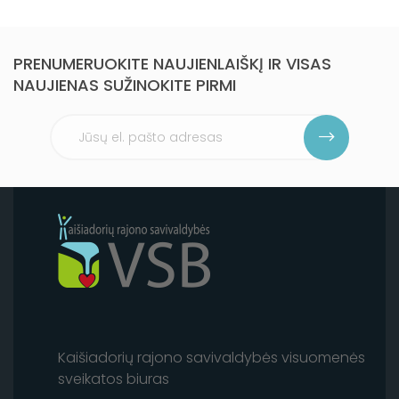
PRENUMERUOKITE NAUJIENLAIŠKĮ IR VISAS
NAUJIENAS SUŽINOKITE PIRMI
Kaišiadorių rajono savivaldybės visuomenės
sveikatos biuras