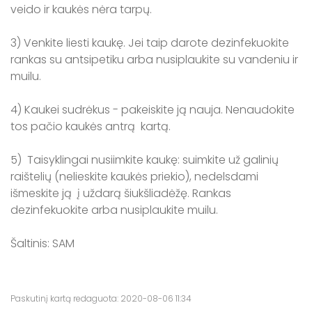
veido ir kaukės nėra tarpų.
3) Venkite liesti kaukę. Jei taip darote dezinfekuokite
rankas su antsipetiku arba nusiplaukite su vandeniu ir
muilu.
4) Kaukei sudrėkus - pakeiskite ją nauja. Nenaudokite
tos pačio kaukės antrą kartą.
5) Taisyklingai nusiimkite kaukę: suimkite už galinių
raištelių (nelieskite kaukės priekio), nedelsdami
išmeskite ją į uždarą šiukšliadėžę. Rankas
dezinfekuokite arba nusiplaukite muilu.
Šaltinis: SAM
Paskutinį kartą redaguota: 2020-08-06 11:34