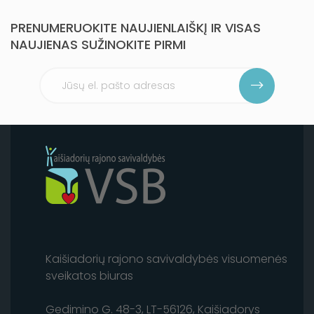
PRENUMERUOKITE NAUJIENLAIŠKĮ IR VISAS
NAUJIENAS SUŽINOKITE PIRMI
Kaišiadorių rajono savivaldybės visuomenės
sveikatos biuras
Gedimino G. 48-3, LT-56126, Kaišiadorys