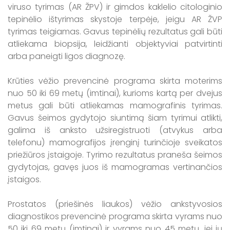
viruso tyrimas (AR ŽPV) ir gimdos kaklelio citologinio
tepinėlio ištyrimas skystoje terpėje, jeigu AR ŽVP
tyrimas teigiamas. Gavus tepinėlių rezultatus gali būti
atliekama biopsija, leidžianti objektyviai patvirtinti
arba paneigti ligos diagnozę.
Krūties vėžio prevencinė programa skirta moterims
nuo 50 iki 69 metų (imtinai), kurioms kartą per dvejus
metus gali būti atliekamas mamografinis tyrimas.
Gavus šeimos gydytojo siuntimą šiam tyrimui atlikti,
galima iš anksto užsiregistruoti (atvykus arba
telefonu) mamografijos įrenginį turinčioje sveikatos
priežiūros įstaigoje. Tyrimo rezultatus praneša šeimos
gydytojas, gavęs juos iš mamogramas vertinančios
įstaigos.
Prostatos (priešinės liaukos) vėžio ankstyvosios
diagnostikos prevencinė programa skirta vyrams nuo
50 iki 69 metų (imtinai) ir vyrams nuo 45 metų, jei jų