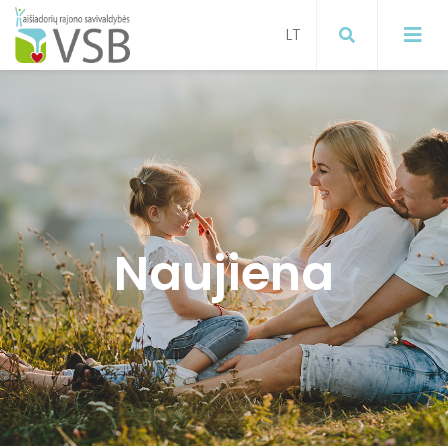
Mokymai
Projektai
Visuomenės sveikatos stiprinimas
Naujiena
ugdymo įstaigose
Paslaugos gyventojams
Visuomenės sveikatos stiprinimas
Informacija gyventojams apie
koronavirusą
Visuomenės sveikatos stiprinimas
Širvintų raj. savivaldybėje
Informacija apie gyventojų
sergamumą gripu, ŪVKTI ir COVID-19