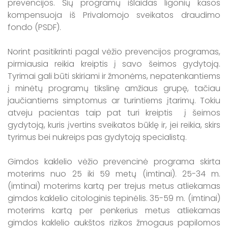
prevencijos. Šių programų išlaidas ligonių kasos
kompensuoja iš Privalomojo sveikatos draudimo
fondo (PSDF).
Norint pasitikrinti pagal vėžio prevencijos programas,
pirmiausia reikia kreiptis į savo šeimos gydytoją.
Tyrimai gali būti skiriami ir žmonėms, nepatenkantiems
į minėtų programų tikslinę amžiaus grupę, tačiau
jaučiantiems simptomus ar turintiems įtarimų. Tokiu
atveju pacientas taip pat turi kreiptis į šeimos
gydytoją, kuris įvertins sveikatos būklę ir, jei reikia, skirs
tyrimus bei nukreips pas gydytoją specialistą.
Gimdos kaklelio vėžio prevencinė programa skirta
moterims nuo 25 iki 59 metų (imtinai). 25-34 m.
(imtinai) moterims kartą per trejus metus atliekamas
gimdos kaklelio citologinis tepinėlis. 35-59 m. (imtinai)
moterims kartą per penkerius metus atliekamas
gimdos kaklelio aukštos rizikos žmogaus papilomos