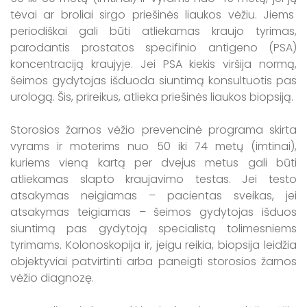
tėvai ar broliai sirgo priešinės liaukos vėžiu. Jiems
periodiškai gali būti atliekamas kraujo tyrimas,
parodantis prostatos specifinio antigeno (PSA)
koncentraciją kraujyje. Jei PSA kiekis viršija normą,
šeimos gydytojas išduoda siuntimą konsultuotis pas
urologą. Šis, prireikus, atlieka priešinės liaukos biopsiją.
Storosios žarnos vėžio prevencinė programa skirta
vyrams ir moterims nuo 50 iki 74 metų (imtinai),
kuriems vieną kartą per dvejus metus gali būti
atliekamas slapto kraujavimo testas. Jei testo
atsakymas neigiamas – pacientas sveikas, jei
atsakymas teigiamas – šeimos gydytojas išduos
siuntimą pas gydytoją specialistą tolimesniems
tyrimams. Kolonoskopija ir, jeigu reikia, biopsija leidžia
objektyviai patvirtinti arba paneigti storosios žarnos
vėžio diagnozę.