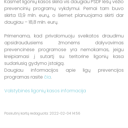
Kasmet ligonių kasos skiria vis daugiau PSDF lėšų vėžio
prevencinių programų vykdymui. Pernai tam buvo
skirta 13,9 mln. eurų, o šiemet planuojama skirti dar
daugiau – 18,8 mln. eurų.
Primenama, kad privalomuoju sveikatos draudimu
apsidraudusiems žmonėms dalyvavimas
prevencinėse programose yra nemokamas, jeigu
kreipiamasi į sutartį su teritorine ligonių kasa
sudariusią gydymo įstaigą.
Daugiau informacijos apie ligų prevencijos
programas rasite
čia
.
Valstybinės ligonių kasos informacija
Paskutinį kartą redaguota: 2022-02-04 14:56