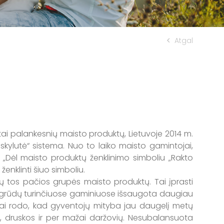
Atgal
i palankesnių maisto produktų, Lietuvoje 2014 m.
skylutė“ sistema. Nuo to laiko maisto gamintojai,
0 „Dėl maisto produktų ženklinimo simboliu „Rakto
enklinti šiuo simboliu.
 tos pačios grupės maisto produktų. Tai įprasti
, o grūdų turinčiuose gaminiuose išsaugota daugiau
rimai rodo, kad gyventojų mityba jau daugelį metų
, druskos ir per mažai daržovių. Nesubalansuota