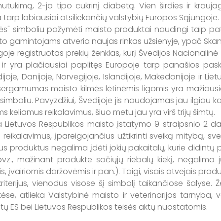
 nutukimą, 2-jo tipo cukrinį diabetą. Vien širdies ir krauja
a tarp labiausiai atsiliekančių valstybių Europos Sąjungoje.
simboliu pažymėti maisto produktai naudingi taip pat i
to gamintojams atveria naujas rinkas užsienyje, ypač Skan
registruotas prekių ženklas, kurį Švedijos Nacionalinė 
 yra plačiausiai paplitęs Europoje tarp panašios paskirt
oje, Danijoje, Norvegijoje, Islandijoje, Makedonijoje ir Lie
e sergamumas maisto kilmės lėtinėmis ligomis yra mažiausia
boliu. Pavyzdžiui, Švedijoje jis naudojamas jau ilgiau kaip
keliamus reikalavimus, šiuo metu jau yra virš trijų šimtų.
uvos Respublikos maisto įstatymo 9 straipsnio 2 dalie
 reikalavimus, įpareigojančius užtikrinti sveiką mitybą, sv
s produktus negalima įdėti jokių pakaitalų, kurie didintų p
z., mažinant produkte sočiųjų riebalų kiekį, negalima j
s, įvairiomis daržovėmis ir pan.). Taigi, visais atvejais prod
terijus, vienodus visose šį simbolį taikančiose šalyse. Ž
ėse, atlieka Valstybinė maisto ir veterinarijos tarnyba,
itų ES bei Lietuvos Respublikos teisės aktų nuostatomis.