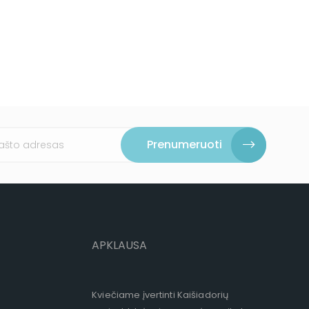
Prenumeruoti
APKLAUSA
Kviečiame įvertinti Kaišiadorių