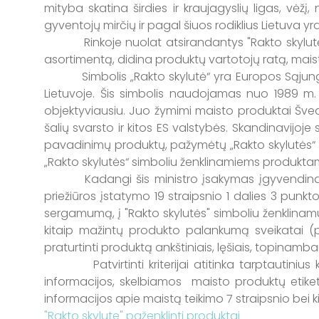
mityba skatina širdies ir kraujagyslių ligas, vėžį,
gyventojų mirčių ir pagal šiuos rodiklius Lietuva yr
Rinkoje nuolat atsirandantys "Rakto skylutės" 
asortimentą, didina produktų vartotojų ratą, mais
Simbolis „Rakto skylutė“ yra Europos Sąjungoje 
Lietuvoje. Šis simbolis naudojamas nuo 1989 m. ir
objektyviausiu. Juo žymimi maisto produktai Švedij
šalių svarsto ir kitos ES valstybės. Skandinavijoj
pavadinimų produktų, pažymėtų „Rakto skylutės“ sim
„Rakto skylutės“ simboliu ženklinamiems produktams 
Kadangi šis ministro įsakymas įgyvendina Liet
priežiūros įstatymo 19 straipsnio 1 dalies 3 punkto
sergamumą, į "Rakto skylutės" simboliu ženklinamu
kitaip mažintų produkto palankumą sveikatai (pv
praturtinti produktą ankštiniais, lęšiais, topinambai
Patvirtinti kriterijai atitinka tarptautinius kri
informacijos, skelbiamos maisto produktų etiket
informacijos apie maistą teikimo 7 straipsnio bei k
"Rakto skylute" paženklinti produktai