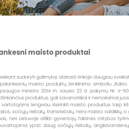
alankesni maisto produktai
t sudaryti galimybę atsirasti rinkoje daugiau sveikata
palankesnių maisto produktų ženklinimo simboliu „Rakto 
 apsaugos ministro 2014 m. sausio 22 d. įsakymu Nr. V-5
titinkančius produktus, gali savanoriškai ir nemokamai juos ž
otojams lengviau išsirinkti maisto produktus tarp kitų
skos, sočiųjų riebalų, transriebalų, nėra maisto saldiklių
nas, nes Lietuvoje atlikti gyventojų faktinės mitybos ty
– suvartojama ypač daug sočiųjų riebalų, angliavandenių