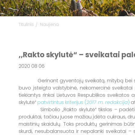
Titulinis
Naujiena
,,Rakto skylutė“ – sveikatai p
2020 08 06
Gerinant gyventojų sveikatą, mitybą bei siekian
buvo įsteigta valstybinė, nekomercinė sveikatai 
tiekiantys rinkai Lietuvos Respublikos sveikatos
skylutė“
patvirtintus kriterijus (
2017 m. redakcija
)
a
Simbolio „Rakto skylutė“ tikslas – padėti vart
produktai, tačiau juose mažiau įdėta cukraus, dru
maistinių skaidulų. Toks produktų gerinimas būti
skurdi, nesubalansuota ir nepalanki sveikatai 