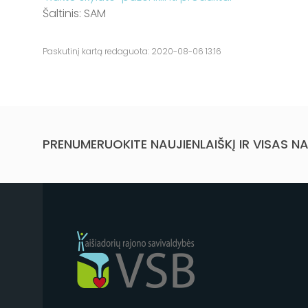
Šaltinis: SAM
Paskutinį kartą redaguota: 2020-08-06 13:16
PRENUMERUOKITE NAUJIENLAIŠKĮ IR VISAS NA