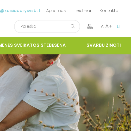
o@kaisiadorysvsb.lt
Apie mus
Leidiniai
Kontaktai
A+
-A
LT
MENĖS SVEIKATOS STEBĖSENA
SVARBU ŽINOTI