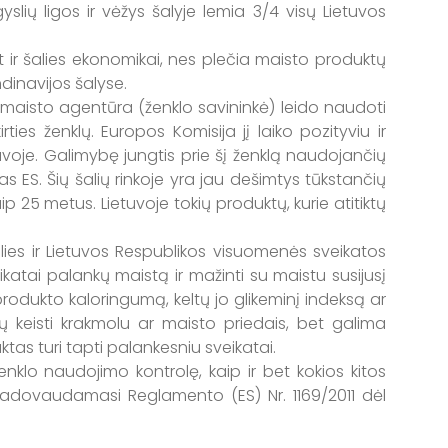
gyslių ligos ir vėžys šalyje lemia 3/4 visų Lietuvos
r šalies ekonomikai, nes plečia maisto produktų
dinavijos šalyse.
maisto agentūra (ženklo savininkė) leido naudoti
ies ženklų. Europos Komisija jį laiko pozityviu ir
tuvoje. Galimybę jungtis prie šį ženklą naudojančių
s ES. Šių šalių rinkoje yra jau dešimtys tūkstančių
 25 metus. Lietuvoje tokių produktų, kurie atitiktų
s ir Lietuvos Respublikos visuomenės sveikatos
eikatai palankų maistą ir mažinti su maistu susijusį
rodukto kaloringumą, keltų jo glikeminį indeksą ar
ų keisti krakmolu ar maisto priedais, bet galima
uktas turi tapti palankesniu sveikatai.
enklo naudojimo kontrolę, kaip ir bet kokios kitos
 vadovaudamasi Reglamento (ES) Nr. 1169/2011 dėl