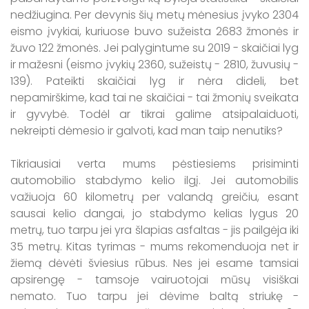
nedžiugina. Per devynis šių metų mėnesius įvyko 2304
eismo įvykiai, kuriuose buvo sužeista 2683 žmonės ir
žuvo 122 žmonės. Jei palygintume su 2019 - skaičiai lyg
ir mažesni (eismo įvykių 2360, sužeistų - 2810, žuvusių -
139). Pateikti skaičiai lyg ir nėra dideli, bet
nepamirškime, kad tai ne skaičiai - tai žmonių sveikata
ir gyvybė. Todėl ar tikrai galime atsipalaiduoti,
nekreipti dėmesio ir galvoti, kad man taip nenutiks?
Tikriausiai verta mums pėstiesiems prisiminti
automobilio stabdymo kelio ilgį. Jei automobilis
važiuoja 60 kilometrų per valandą greičiu, esant
sausai kelio dangai, jo stabdymo kelias lygus 20
metrų, tuo tarpu jei yra šlapias asfaltas - jis pailgėja iki
35 metrų. Kitas tyrimas - mums rekomenduoja net ir
žiemą dėvėti šviesius rūbus. Nes jei esame tamsiai
apsirengę - tamsoje vairuotojai mūsų visiškai
nemato. Tuo tarpu jei dėvime baltą striukę -