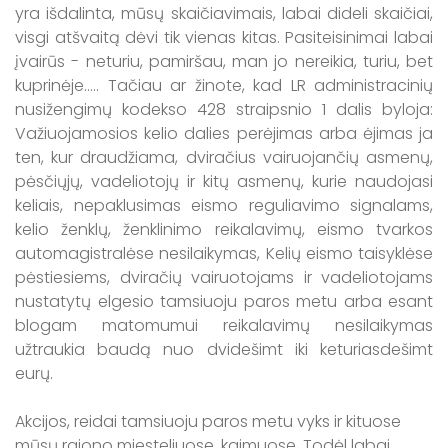
yra išdalinta, mūsų skaičiavimais, labai dideli skaičiai,
visgi atšvaitą dėvi tik vienas kitas. Pasiteisinimai labai
įvairūs - neturiu, pamiršau, man jo nereikia, turiu, bet
kuprinėje..... Tačiau ar žinote, kad LR administracinių
nusižengimų kodekso 428 straipsnio 1 dalis byloja:
Važiuojamosios kelio dalies perėjimas arba ėjimas ja
ten, kur draudžiama, dviračius vairuojančių asmenų,
pėsčiųjų, vadeliotojų ir kitų asmenų, kurie naudojasi
keliais, nepaklusimas eismo reguliavimo signalams,
kelio ženklų, ženklinimo reikalavimų, eismo tvarkos
automagistralėse nesilaikymas, Kelių eismo taisyklėse
pėstiesiems, dviračių vairuotojams ir vadeliotojams
nustatytų elgesio tamsiuoju paros metu arba esant
blogam matomumui reikalavimų nesilaikymas
užtraukia baudą nuo dvidešimt iki keturiasdešimt
eurų.
Akcijos, reidai tamsiuoju paros metu vyks ir kituose
mūsų rajono miesteliuose, kaimuose. Todėl labai