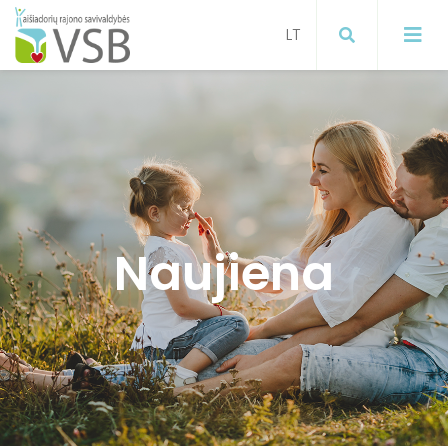
Mokymai
Projektai
Visuomenės sveikatos stiprinimas
Naujiena
ugdymo įstaigose
Paslaugos gyventojams
Visuomenės sveikatos stiprinimas
Informacija gyventojams apie
koronavirusą
Visuomenės sveikatos stiprinimas
Širvintų raj. savivaldybėje
Informacija apie gyventojų
sergamumą gripu, ŪVKTI ir COVID-19