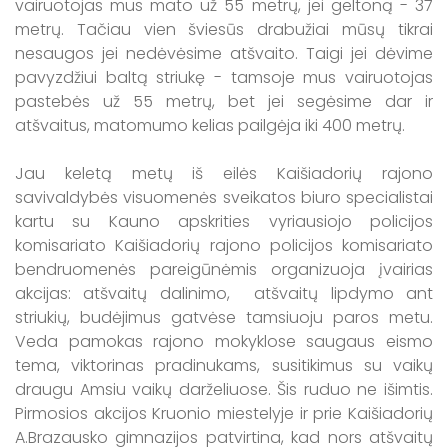
vairuotojas mus mato už 55 metrų, jei geltoną - 37
metrų. Tačiau vien šviesūs drabužiai mūsų tikrai
nesaugos jei nedėvėsime atšvaito. Taigi jei dėvime
pavyzdžiui baltą striukę - tamsoje mus vairuotojas
pastebės už 55 metrų, bet jei segėsime dar ir
atšvaitus, matomumo kelias pailgėja iki 400 metrų.
Jau keletą metų iš eilės Kaišiadorių rajono
savivaldybės visuomenės sveikatos biuro specialistai
kartu su Kauno apskrities vyriausiojo policijos
komisariato Kaišiadorių rajono policijos komisariato
bendruomenės pareigūnėmis organizuoja įvairias
akcijas: atšvaitų dalinimo, atšvaitų lipdymo ant
striukių, budėjimus gatvėse tamsiuoju paros metu.
Veda pamokas rajono mokyklose saugaus eismo
tema, viktorinas pradinukams, susitikimus su vaikų
draugu Amsiu vaikų darželiuose. Šis ruduo ne išimtis.
Pirmosios akcijos Kruonio miestelyje ir prie Kaišiadorių
A.Brazausko gimnazijos patvirtina, kad nors atšvaitų