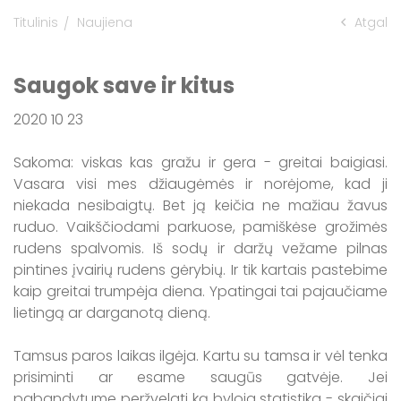
Titulinis
Naujiena
Atgal
Informacija apie maudyklų vandens
kokybę Kaišiadorių rajone
Saugok save ir kitus
2020 10 23
Sakoma: viskas kas gražu ir gera - greitai baigiasi.
Vasara visi mes džiaugėmės ir norėjome, kad ji
niekada nesibaigtų. Bet ją keičia ne mažiau žavus
ruduo. Vaikščiodami parkuose, pamiškėse grožimės
rudens spalvomis. Iš sodų ir daržų vežame pilnas
pintines įvairių rudens gėrybių. Ir tik kartais pastebime
kaip greitai trumpėja diena. Ypatingai tai pajaučiame
lietingą ar darganotą dieną.
Tamsus paros laikas ilgėja. Kartu su tamsa ir vėl tenka
prisiminti ar esame saugūs gatvėje. Jei
pabandytume peržvelgti ką byloja statistika - skaičiai