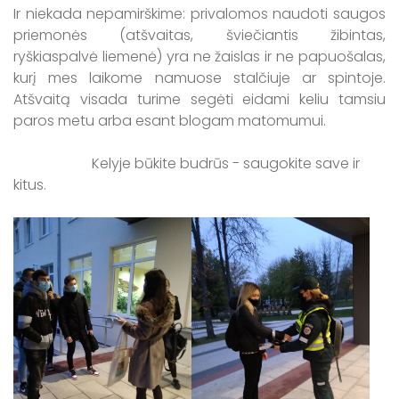
Ir niekada nepamirškime: privalomos naudoti saugos
priemonės (atšvaitas, šviečiantis žibintas,
ryškiaspalvė liemenė) yra ne žaislas ir ne papuošalas,
kurį mes laikome namuose stalčiuje ar spintoje.
Atšvaitą visada turime segėti eidami keliu tamsiu
paros metu arba esant blogam matomumui.
Kelyje būkite budrūs - saugokite save ir
kitus.