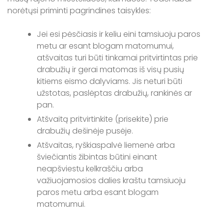
norėtųsi priminti pagrindines taisykles:
Jei esi pėsčiasis ir keliu eini tamsiuoju paros
metu ar esant blogam matomumui,
atšvaitas turi būti tinkamai pritvirtintas prie
drabužių ir gerai matomas iš visų pusių
kitiems eismo dalyviams. Jis neturi būti
užstotas, paslėptas drabužių, rankinės ar
pan.
Atšvaitą pritvirtinkite (prisekite) prie
drabužių dešinėje pusėje.
Atšvaitas, ryškiaspalvė liemenė arba
šviečiantis žibintas būtini einant
neapšviestu kelkraščiu arba
važiuojamosios dalies kraštu tamsiuoju
paros metu arba esant blogam
matomumui.