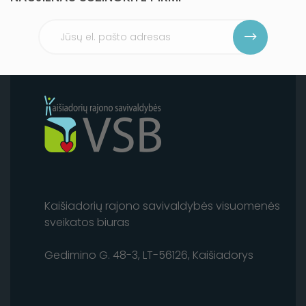
Kaišiadorių rajono savivaldybės visuomenės
sveikatos biuras
Gedimino G. 48-3, LT-56126, Kaišiadorys