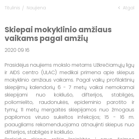
Titulinis
Naujiena
Atgal
Informacija apie maudyklų vandens
kokybę Kaišiadorių rajone
Skiepai mokyklinio amžiaus
vaikams pagal amžių
2020 09 16
Prasidėjus naujiems mokslo metams Užkrečiamųjų ligų
ir AIDS centro (ULAC) medikai primena apie skiepus
mokyklinio amžiaus vaikams. Pagal vaikų profilaktinių
skiepijimų kalendorių 6 - 7 metų vaikai nemokamai
skiepijami nuo kokliušo, difterijos, stabligės,
poliomielito, raudonukės, epideminio parotito ir
tymų; 11 metų mergaitės skiepijamos nuo žmogaus
papilomos viruso sukeltos infekcijos; 15 - 16 m.
paaugliams rekomenduojama atnaujinti skiepus nuo
difterijos, stabligės ir kokliušo.