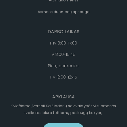
Atviri duomenys
Asmens duomenų apsauga
DARBO LAIKAS
I-IV 8:00-17:00
V 8:00-15:45
Pietų pertrauka:
I-V 12:00-12:45
APKLAUSA
Kviečiame įvertinti Kaišiadorių savivaldybės visuomenės
sveikatos biuro teikiamų paslaugų kokybę: