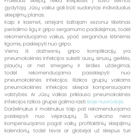
Praleidus skiepą, reikia kreipkitės į savo šeimos
gydytoją. Jūsų vaikui gali būti sudarytas individualus
skiepijimų planas.
Kaip ir kasmet, artėjant šaltajam sezonui tikėtinas
peršalimo ligų ir gripo sergamumo padidėjimas, todėl
rekomenduojama vaikus, ypač sergančius lėtinėmis
ligomis, paskiepyti nuo gripo.
Viena iš dažnesnių gripo komplikacijų yra
pneumokokinės infekcijos sukelti ausų, sinusų, gerklės,
plaučių ar net smegenų ir širdies uždegimai,
todėl rekomenduojama pasiskiepyti nuo
pneumokokinės infekcijos. Rizikos grupių vaikams
pneumokokinės infekcijos skiepai kompensuojami
valstybės. Ar Jūsų vaikas priklauso pneumokokinės
infekcijos rizikos grupei galima rasti
šioje nuorodoje
.
Darželinukus ir mokinukus taip pat rekomenduojama
paskiepyti nuo vėjaraupių. Ši vakcina nėra
kompensuojama pagal vaikų profilaktinių skiepijimų
kalendorių, todėl tėvai ar globėjai už skiepus turi