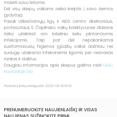
mokėti savo lėšomis.
Dėl visų skiepų vaikams reikia kreiptis į savo šeimos
gydytoją.
Pasak Užkrečiamųjų ligų ir AIDS centro direktoriaus,
profesoriaus S. Čaplinsko, vaikų kolektyvuose didesnė
rizika užsikrėsti oro lašeliniu keliu plintančiomis
infekcijomis. Taip pat dėl nepakankamai
susiformavusių higienos įgūdžių vaikai dažniau nei
suaugę užsikrečia infekcinėmis ligomis per nešvarias
rankas ir daiktus.
Daugiau informacijos apie skiepus galima rasti
ULAC
nuorodoje čia
Paskutinį kartą redaguota: 2020-09-16 16:32
PRENUMERUOKITE NAUJIENLAIŠKĮ IR VISAS
NAUJIENAS SUŽINOKITE PIRMI